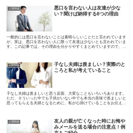
悪口を言わない人は友達が少な
人間関係
い？聞けば納得する6つの理由
一般的には悪口を言わないことは素晴らしいことだと言われています
が、実は、悪口を言わない人に限って友達は少ないとも言われていま
す。この記事では、その理由を分かりやすくまとめていますので、ぜ
ひ、ご参考にしてください。
子なし夫婦は羨ましい？実際のと
人間関係
ころと私が考えていること
子なし夫婦は羨ましいと思う反面、大変なこともいろいろあります。
ただ、そういった中でも子供がいない中でも本当の意味で羨ましいと
思ってもらえる夫婦となるために、私が心掛けていることをお伝えし
ていきます。
友人の親が亡くなった時にお悔や
人間関係
みメールを送る場合の注意点！例
文もご紹介