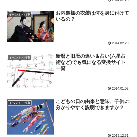
お内裏様の衣装は何を身に付けて
イベント・行事
いるの？
2014.02.23
新暦と旧暦の違い＆占い(六星占
イベント・行事
術など)でも気になる変換サイト
一覧
2014.01.02
こどもの日の由来と意味、子供に
イベント・行事
分かりやすく説明できますか？
2013.12.31