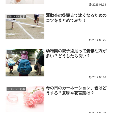
2023.08.13
運動会の徒競走で速くなるための
イベント・行事
コツをまとめてみた！
2014.05.25
幼稚園の親子遠足って憂鬱な方が
イベント・行事
多い？どうしたら良い？
2014.05.16
母の日のカーネーション、色はど
イベント・行事
うする？意味や花言葉は？
2014.02.28