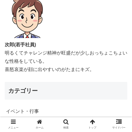
次郎(若手社員)
明るくてチャレンジ精神が旺盛だが少しおっちょこちょい
な性格をしている。
喜怒哀楽が顔に出やすいのがたまにキズ。
カテゴリー
イベント・行事
ショッピング
メニュー
ホーム
検索
トップ
サイドバー