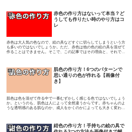
についてお伝えしていきます。
赤色の作り方はないって本当？ど
色
うしても作りたい時のやり方はコ
レ
赤色は大人気の色なので、絵の具などすぐに切らしてしまうという方
も多いのではないでしょうか。ただ、赤色は他の色の絵の具を混ぜて
作ることはできません。そこで、この記事ではその理由と、それでも
何とか他の色から赤色を作りたい場合の方法についても解説をしてい
きます。
肌色の作り方！6つのパターンで
色
思い通りの色が作れる【画像付
き】
肌色は色を混ぜて作る中で一番むずかしく感じる色ではないでしょう
か。というのも、肌色は人によって全然違うからです。赤ちゃんのよ
うな透明感のある肌なのか、成人をかくのかによっても大きく変わっ
てきます。そこで、この記事では、さまざまな肌色の作り方をご紹介
していきます。
紺色の作り方！手持ちの絵の具で
色
作れる3つの方法を画像付きで解