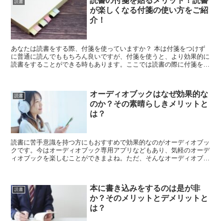
読書の付箋を貼るメリット！読書
読書
が楽しくなる付箋の使い方をご紹
介！
あなたは読書をする際、付箋を使っていますか？ 本は付箋をつけず
に普通に読んでももちろん良いですが、付箋を使うと、より効果的に
読書をすることができる時もあります。ここでは読書の際に付箋を使
うメリットや、読書が楽しくなるような付箋の効果的な使い方につい
て詳しく解説をしていきます！
オーディオブックはなぜ効果的な
読書
のか？その素晴らしきメリットと
は？
読書に苦手意識を持つ方にもおすすめで効果的なのがオーディオブッ
クです。今はオーディオブック専用アプリなどもあり、気軽のオーデ
ィオブックを楽しむことができまよね。ただ、そんなオーディオブッ
クはなぜ効果的なのでしょうか？この記事ではオーディオブックの効
果やメリットについて解説をしていきます！
本に書き込みをするのは是が非
読書
か？そのメリットとデメリットと
は？