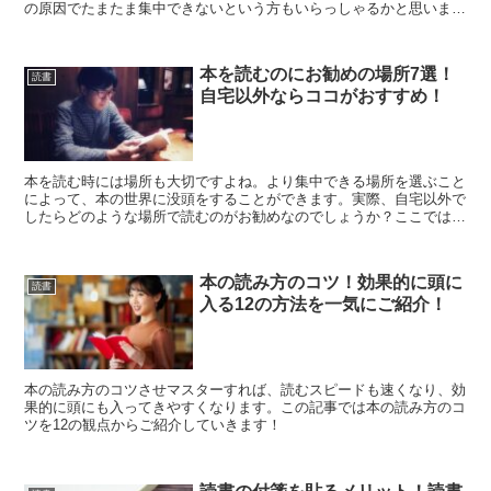
の原因でたまたま集中できないという方もいらっしゃるかと思いま
す。ここでは読書に集中できない5つの原因と5つの対処法について
詳しく解説をしていきます。
本を読むのにお勧めの場所7選！
読書
自宅以外ならココがおすすめ！
本を読む時には場所も大切ですよね。より集中できる場所を選ぶこと
によって、本の世界に没頭をすることができます。実際、自宅以外で
したらどのような場所で読むのがお勧めなのでしょうか？ここでは、
本を読む際にお勧めの場所について私の体験談も含めて解説をしてい
きます！
本の読み方のコツ！効果的に頭に
読書
入る12の方法を一気にご紹介！
本の読み方のコツさせマスターすれば、読むスピードも速くなり、効
果的に頭にも入ってきやすくなります。この記事では本の読み方のコ
ツを12の観点からご紹介していきます！