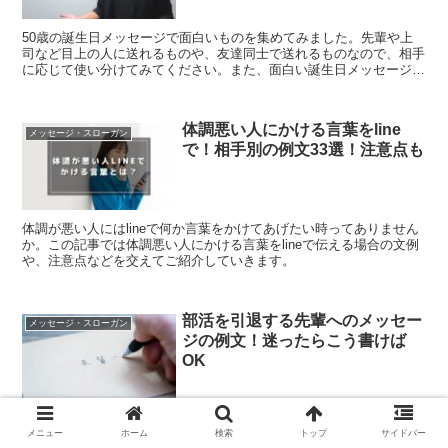
50歳の誕生日メッセージで面白いものを集めてみました。先輩や上
司など目上の人に送れるものや、友達同士で送れるものなので、相手
に応じて使い分けてみてください。また、面白い誕生日メッセージを
送る場合の注意点についても解説していきます。
体調悪い人にかける言葉をline
メッセージ・スローガン
で！相手別の例文33選！注意点も
体調が悪い人にはlineで何か言葉をかけてあげたい時ってありません
か。この記事では体調悪い人にかける言葉をlineで伝える場合の文例
や、注意点などを交えてご紹介していきます。
部活を引退する先輩へのメッセー
メッセージ・スローガン
ジの例文！迷ったらこう書けば
OK
春になると、引退や卒業など人の移動が増えますよね。この記事で
は、部活を引退する先輩へのメッセージの例文をたくさん集めてみま
メニュー
ホーム
検索
トップ
サイドバー