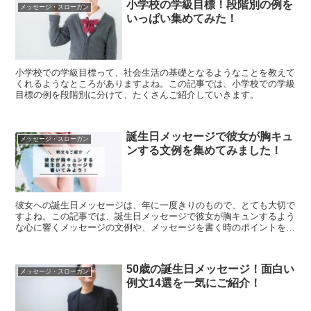
小学校の学級目標！段階別の例を
メッセージ・スローガン
いっぱい集めてみた！
小学校での学級目標って、社会生活の基礎となるようなことを教えて
くれるようなところがありますよね。この記事では、小学校での学級
目標の例を段階別に分けて、たくさんご紹介していきます。
誕生日メッセージで彼女が胸キュ
メッセージ・スローガン
ンする文例を集めてみました！
彼女への誕生日メッセージは、年に一度きりのもので、とても大切で
すよね。この記事では、誕生日メッセージで彼女が胸キュンするよう
な心に響くメッセージの文例や、メッセージを書く時のポイントをご
紹介していきます。
50歳の誕生日メッセージ！面白い
メッセージ・スローガン
例文14選を一気にご紹介！