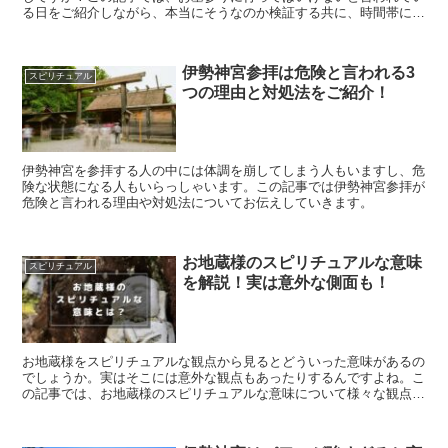
る日をご紹介しながら、本当にそうなのか検証する共に、時間帯につ
いても行ってはいけないタイミングあるのか解説をしていきます。
伊勢神宮参拝は危険と言われる3
スピリチュアル
つの理由と対処法をご紹介！
伊勢神宮を参拝する人の中には体調を崩してしまう人もいますし、危
険な状態になる人もいらっしゃいます。この記事では伊勢神宮参拝が
危険と言われる理由や対処法についてお伝えしていきます。
お地蔵様のスピリチュアルな意味
スピリチュアル
を解説！実は意外な側面も！
お地蔵様をスピリチュアルな観点から見るとどういった意味があるの
でしょうか。実はそこには意外な観点もあったりするんですよね。こ
の記事では、お地蔵様のスピリチュアルな意味について様々な観点か
らお伝えしていきます。