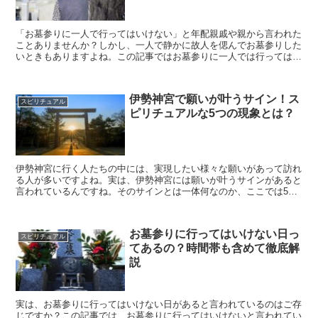
「お墓参りに一人で行ってはいけない」と年配親戚や親から言われた
ことありませんか？しかし、一人で静かに故人を偲んでお墓参りした
いときもありますよね。この記事ではお墓参りに一人では行ってはい
けない理由について、スピリチュアルな観点から現代でも納得できる
根拠まで、詳しくご紹介していきます。
伊勢神宮で願いが叶うサイン！ス
スピリチュアル
ピリチュアルな5つの現象とは？
伊勢神宮に行く人たちの中には、実現したい様々な願いがあって訪れ
る人が多いですよね。実は、伊勢神宮には願いが叶うサインがあると
言われているんですね。そのサインとは一体何なのか、ここでは5つ
のスピリチュアルな現象を詳しく解説していきます。
お墓参りに行ってはいけない日っ
スピリチュアル
てあるの？時間帯も含めて徹底解
説
実は、お墓参りに行ってはいけない日があると言われているのはご存
じですか？この記事では、お墓参りに行ってはいけないと言われてい