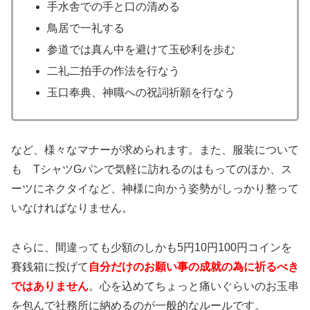
手水舎での手と口の清める
鳥居で一礼する
参道では真ん中を避けて玉砂利を歩む
二礼二拍手の作法を行なう
玉口奉典、神職への祝詞祈願を行なう
など、様々なマナーが求められます。また、服装について
も TシャツGパンで気軽に訪れるのはもってのほか、ス
ーツにネクタイなど、神様に向かう姿勢がしっかり整って
いなければなりません。
さらに、間違っても少額のしかも5円10円100円コインを
賽銭箱に投げて
自分だけのお願い事の成就の為に祈るべき
ではありません
。心を込めてちょっと痛いぐらいのお玉串
を包んで社務所に納めるのが一般的なルールです。