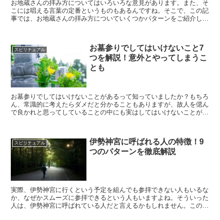
お地蔵さんの拝み方についてはいろいろな意見があります。また、そ
こには唱える言葉の定番というものもあるんですね。そこで、この記
事では、お地蔵さんの拝み方についていくつかパターンをご紹介して
いきます。
お墓参りでしてはいけないこと7
スピリチュアル
つを解説！意外とやってしまうこ
とも
お墓参りでしてはいけないことがあるって知っていましたか？もちろ
ん、常識的に考えたらダメだと分かることもありますが、故人を偲ん
で良かれと思ってしていることの中にも実はしてはいけないことがあ
ったりします。そこで、この記事では、お墓参りでしてはいけないこ
とを7つの観点からご紹介していきます。
伊勢神宮に呼ばれる人の特徴！9
スピリチュアル
つのパターンを徹底解説
実際、伊勢神宮に行くという予定を組んでも参拝できない人もいるな
か、なぜかスムーズに参拝できるという人もいますよね。そういった
人は、伊勢神宮に呼ばれている人だと言えるかもしれません。この記
事では、伊勢神宮に呼ばれる人にはどういった特徴があるのか9つの