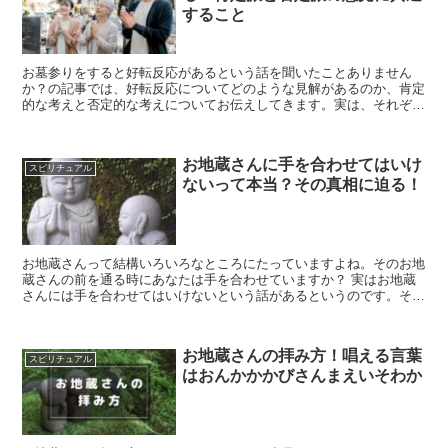
すること
お墓参りをすると好転反応があるという話を聞いたことありません
か？の記事では、好転反応についてどのような見解があるのか、肯定
的な考えと否定的な考えについてお伝えしてきます。実は、それぞれ
の考え方には共通することがあったりして、なかなか興味深いです
よ。
お地蔵さんに手を合わせてはいけ
スピリチュアル
ないって本当？その真相に迫る！
お地蔵さんって結構いろいろなところにたっていますよね。そのお地
蔵さんの前を通る時にあなたは手を合わせていますか？ 実はお地蔵
さんには手を合わせてはいけないという話があるというのです。そこ
で、この記事ではお地蔵さんに手を合わせてはいけないと言われる理
由について解説していきながら、その真相に迫っていきます。
お地蔵さんの拝み方！唱える言葉
スピリチュアル
はおんかかかびさんまえいそわか