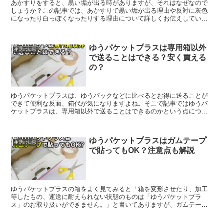
あかすりをすると、黒い垢が出る時がありますが、それはなぜなので
しょうか？この記事では、あかすりで黒い垢が出る理由や反対に灰色
になったり白っぽくなったりする理由について詳しくお伝えしていき
ます。
ゆうパケットプラスは専用箱以外
生活の知恵
で送ることはできる？安く買える
の？
ゆうパケットプラスは、ゆうパックなどに比べるとお得に送ることが
できて便利な反面、箱代が気になりますよね。そこで記事ではゆうパ
ケットプラスは、専用箱以外で送ることはできるのかという点につい
てお伝えしながら、箱代を節約するための方法についても解説をして
いきます。
ゆうパケットプラスはガムテープ
生活の知恵
で貼ってもOK？注意点も解説
ゆうパケットプラスの箱をよく見てみると「箱を変形させたり、加工
等したもの、運送に耐えられない状態のものは「ゆうパケットプラ
ス」のお取り扱いができません。」と書いてありますが、ガムテープ
を使うことは加工に該当するのでしょうか。この記事では、ゆうパケ