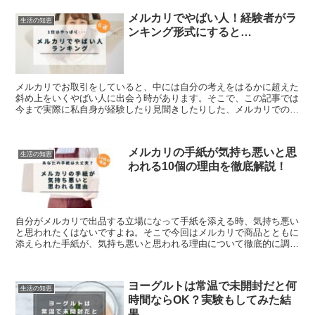
メルカリでやばい人！経験者がラ
生活の知恵
ンキング形式にすると…
メルカリでお取引をしていると、中には自分の考えをはるかに超えた
斜め上をいくやばい人に出会う時があります。そこで、この記事では
今まで実際に私自身が経験したり見聞きしたりした、メルカリでのや
ばい人をランキング形式でご紹介していきます。
メルカリの手紙が気持ち悪いと思
生活の知恵
われる10個の理由を徹底解説！
自分がメルカリで出品する立場になって手紙を添える時、気持ち悪い
と思われたくはないですよね。そこで今回はメルカリで商品とともに
添えられた手紙が、気持ち悪いと思われる理由について徹底的に調べ
たので、ご紹介していきます。
ヨーグルトは常温で未開封だと何
生活の知恵
時間ならOK？実験もしてみた結
果…