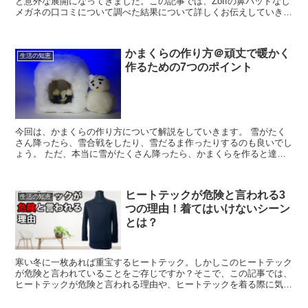
と意外な展開になってきました。この記事では、Zoffの鼻パッドなし
メガネの口コミについて調べた結果について詳しくお伝えしていきま
す。
かまくらの作り方＠頑丈で暖かく
生活の知恵
作るための7つのポイント
今回は、かまくらの作り方について解説をしていきます。 雪がたく
さん降ったら、雪合戦をしたり、雪だるま作ったりするのも良いでし
ょう。 ただ、本当に雪がたくさん降ったら、かまくらを作ると達成
感が違いますよ。 小さいお子さんのために、お父さんがが...
ヒートテックが危険と言われる3
生活の知恵
つの理由！着てはいけないシーン
とは？
寒い冬に一枚あれば重宝するヒートテック。しかしこのヒートテック
が危険と言われていることをご存じですか？そこで、この記事では、
ヒートテックが危険と言われる理由や、ヒートテックを着る際に気を
付けなければならない点について詳しく解説をしていきます。