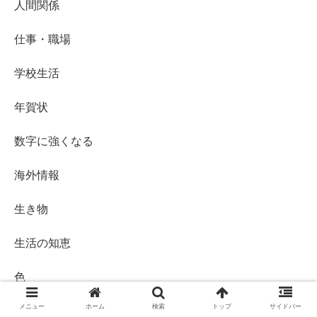
人間関係
仕事・職場
学校生活
年賀状
数字に強くなる
海外情報
生き物
生活の知恵
色
メニュー
ホーム
検索
トップ
サイドバー
花・植物