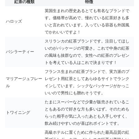
紅茶の種類
特徴
英国生まれの歴史あるとても有名なブランドで
す。価格帯が高めで、憧れている紅茶好きも多
ハロッズ
いと言われています。入っている容器も外国風
でかわいいですよ！
スリランカの紅茶ブランドです。注目してほし
いのがパッケージの可愛さ。これで中身の紅茶
バシラーティー
の風味も抜群なので、女性への紅茶のプレゼン
トを考えている人はこれで決まりです！
フランス生まれの紅茶ブランドで、実力派のプ
マリアージュフレー
レゼント用紅茶としてあらゆるサイトでランク
ル
インしています。シックなパッケージがかっこ
いいので男性にも贈れそうです。
たまにスーパーなどで少量が販売されているこ
ともあるので好きな方も多いはず。そのためも
トワイニング
らった相手が気に入ったあとも入手しやすく、
飲み続けやすいのが喜ばれポイントです。
高級ホテルに置くために作られた最高品質の紅