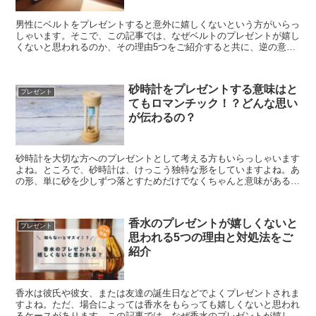
男性にベルトをプレゼントすると意外に嬉しくないという方がいらっ
しゃいます。そこで、この記事では、なぜベルトのプレゼントが嬉し
くないと思われるのか、その理由5つをご紹介すると共に、逆の意見
もお伝えしていきながら、より全体的な視点に立って解説をしていき
ます。
砂時計をプレゼントする意味はと
プレゼント
てもロマンチック！？どんな思い
が伝わるの？
砂時計を大切な方へのプレゼントとして考える方もいらっしゃいます
よね。ところで、砂時計は、けっこう独特な形をしていますよね。あ
の形、単に砂を少しずつ落とすためだけでなくちゃんと意味があるっ
て知っていましたか？ここでは、砂時計をプレゼントする際に伝えら
れる意味や、プレゼント用の砂時計を選ぶポイントについてお伝えし
ていきます。
香水のプレゼントが嬉しくないと
プレゼント
思われる5つの理由と対処法をご
紹介
香水は彼氏や彼女、または友達の誕生日などでよくプレゼントされま
すよね。ただ、場合によっては香水をもらっても嬉しくないと思われ
るケースがあります。この記事では、なぜ香水のプレゼントが嬉しく