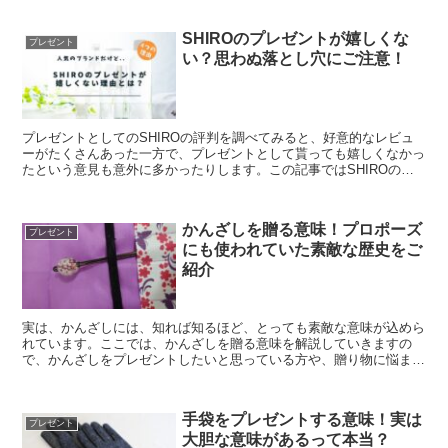
も簡単に実践できることばかりですので、ぜひ困ったときの参考にし
てみてください。
SHIROのプレゼントが嬉しくな
プレゼント
い？思わぬ落とし穴にご注意！
プレゼントとしてのSHIROの評判を調べてみると、好意的なレビュ
ーがたくさんあった一方で、プレゼントとして貰っても嬉しくなかっ
たという意見も意外に多かったりします。この記事ではSHIROのプ
レゼントが嬉しくない理由と、逆にSHIROのプレゼントを喜んでも
らうために必ず押さえておくべきポイントもお伝えしていきます。
かんざしを贈る意味！プロポーズ
プレゼント
にも使われていた素敵な歴史をご
紹介
実は、かんざしには、知れば知るほど、とっても素敵な意味が込めら
れています。ここでは、かんざしを贈る意味を解説していきますの
で、かんざしをプレゼントしたいと思っている方や、贈り物に悩まれ
ている方は、是非、ご参考にしてください。
手袋をプレゼントする意味！実は
プレゼント
大胆な意味があるって本当？