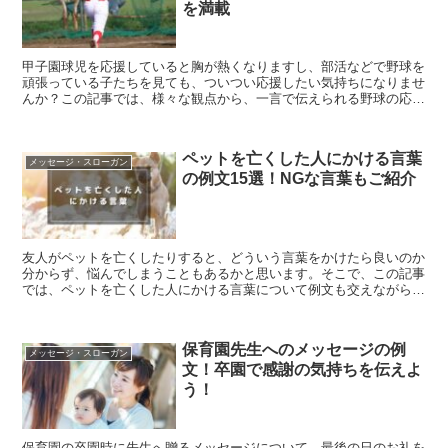
を満載
甲子園球児を応援していると胸が熱くなりますし、部活などで野球を
頑張っている子たちを見ても、ついつい応援したい気持ちになりませ
んか？この記事では、様々な観点から、一言で伝えられる野球の応援
メッセージをお伝えしていきますので、ぜひ、ご参考にしてくださ
い。
ペットを亡くした人にかける言葉
メッセージ・スローガン
の例文15選！NGな言葉もご紹介
友人がペットを亡くしたりすると、どういう言葉をかけたら良いのか
分からず、悩んでしまうこともあるかと思います。そこで、この記事
では、ペットを亡くした人にかける言葉について例文も交えながら詳
しく解説をしていきます。
保育園先生へのメッセージの例
メッセージ・スローガン
文！卒園で感謝の気持ちを伝えよ
う！
保育園の卒園時に先生へ贈るメッセージについて、最後の日のお礼を