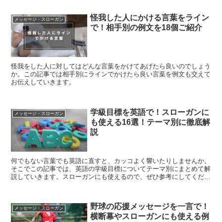
怪我した人にかける言葉をライン
メッセージ・スローガン
で！相手別の例文を18個ご紹介
怪我をした人に対してはどんな言葉をかけてあげたら良いのでしょう
か。この記事では相手別にラインでかけたら良い言葉を例文も交えて
お伝えしていきます。
学級目標を英語で！スローガンに
メッセージ・スローガン
も使える16選！テーマ別に徹底解
説
何でもない言葉でも英語に直すと、カッコよく響いたりしませんか。
そこでこの記事では、英語の学級目標についてテーマ別にまとめて解
説していきます。スローガンにも使えるので、ぜひ参考にしてくださ
い。
野球の応援メッセージを一言で！
メッセージ・スローガン
横断幕やスローガンにも使える例