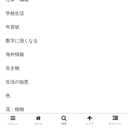
学校生活
年賀状
数字に強くなる
海外情報
生き物
生活の知恵
色
花・植物
読書
メニュー
ホーム
検索
トップ
サイドバー